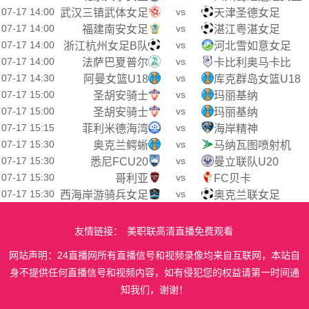
07-17 14:00
vs
武汉三镇武体女足
天津圣德女足
07-17 14:00
vs
福建南安女足
湛江粤湛女足
07-17 14:00
vs
浙江杭州女足B队
河北雪如意女足
07-17 14:00
vs
法萨巴夏普尔
卡比利奥马卡比
07-17 14:30
vs
阿曼女篮U18
库克群岛女篮U18
07-17 15:00
vs
圣胡安骑士
玛丽基纳
07-17 15:00
vs
圣胡安骑士
玛丽基纳
07-17 15:15
vs
菲利米德海湾
海岸精神
07-17 15:30
vs
奥克兰鳄蜥
马纳瓦图喷射机
07-17 15:30
vs
悉尼FCU20
曼立联队U20
07-17 15:30
vs
哥利亚
FC贝卡
07-17 15:30
vs
西海岸游骑兵女足
奥克兰联女足
友情链接：
美职联高清直播免费观看
网站声明：24直播网所有直播信号和视频录像均来自互联网，本站自
身不提供任何直播信号和视频内容，如有侵犯您的权益请第一时间通
知我们，谢谢！