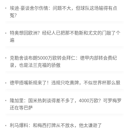
埃迪·豪谈舍尔伤情：问题不大，但球队这场输得有点
冤？
特奥想回欧洲？经纪人已把那不勒斯和尤文的门敲了个
遍
克勒舍谈布朗5000万欧转会拜仁：德甲内部转会费纪
录，也是法兰克福的骄傲
德甲捂嘴新规来了！违规只吃黄牌，不似世界杯那么狠
隆加里：国米热刺谈得差不多了，4000万欧？可罗梅罗
还在等巴萨
利马爆料：和梅西打牌从不放水，他太谦逊了