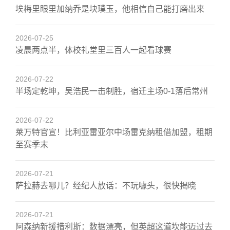
埃梅里眼里加纳乔是块璞玉，他相信自己能打磨出来
2026-07-25
凌晨两点半，体校礼堂里三百人一起看球赛
2026-07-22
半场定乾坤，吴浩民一击制胜，宿迁主场0-1落后常州
2026-07-22
莱万特官宣！比利亚雷亚尔中场雷克纳租借加盟，租期
至赛季末
2026-07-21
萨拉赫去哪儿？经纪人放话：不玩噱头，很快揭晓
2026-07-21
阿森纳新援措利斯：数据漂亮，但英超这道坎能迈过去