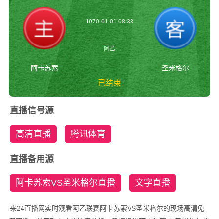
1970-01-01 08:33
阿乙
阿卡苏索
圣米格尔
已结束
阿卡苏索vs圣米格尔
直播信号源
阿乙
高清直播
腾讯体育
直播备用源
阿卡苏索VS圣米格尔直播
文字直播
来24直播网实时观看阿乙联赛阿卡苏索VS圣米格尔的现场高清免