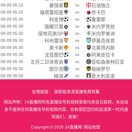
08-09 05:15
vs
最强者
石油独立
08-09 05:20
vs
福塔雷绍查
侨卡巴
08-09 05:30
vs
科金博
塞雷那
08-09 05:30
vs
瑞模贝雷
米内罗竞技
08-09 05:30
vs
保地花高SP
米内罗美洲
08-09 05:30
vs
科布雷洛
伊基克体育
08-09 05:30
vs
奥卡斯
北莱昂内斯
08-09 05:30
vs
戈亚图巴
阿莱皮拉卡
08-09 05:30
vs
五月二日体育会
亚松森奥林匹亚
08-09 05:30
vs
图尔克
佩纳罗尔
08-09 06:00
vs
梅洛
意大利亚诺
友情链接：
美职联高清直播免费观看
网站声明：24直播网所有直播信号和视频录像均来自互联网，本站自
身不提供任何直播信号和视频内容，如有侵犯您的权益请第一时间通
知我们，谢谢！
Copyright © 2026 24直播网
网站地图