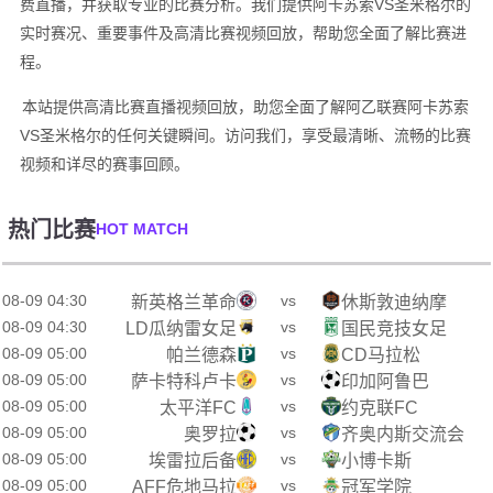
费直播，并获取专业的比赛分析。我们提供阿卡苏索VS圣米格尔的
实时赛况、重要事件及高清比赛视频回放，帮助您全面了解比赛进
程。
本站提供高清比赛直播视频回放，助您全面了解阿乙联赛阿卡苏索
VS圣米格尔的任何关键瞬间。访问我们，享受最清晰、流畅的比赛
视频和详尽的赛事回顾。
热门比赛
HOT MATCH
08-09 04:30
vs
新英格兰革命
休斯敦迪纳摩
08-09 04:30
vs
LD瓜纳雷女足
国民竞技女足
08-09 05:00
vs
帕兰德森
CD马拉松
08-09 05:00
vs
萨卡特科卢卡
印加阿鲁巴
08-09 05:00
vs
太平洋FC
约克联FC
08-09 05:00
vs
奥罗拉
齐奥内斯交流会
08-09 05:00
vs
埃雷拉后备
小博卡斯
08-09 05:00
vs
AFF危地马拉
冠军学院