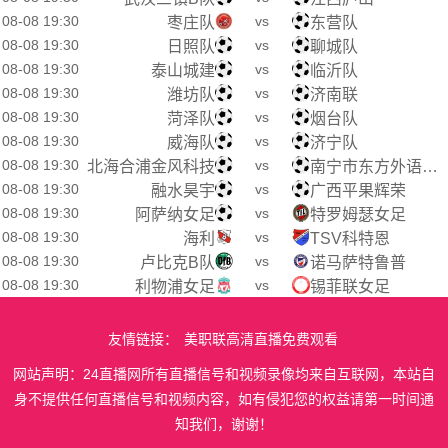
08-08 19:30
vs
枣庄队
东营队
08-08 19:30
vs
日照队
聊城队
08-08 19:30
vs
泰山城建
临沂队
08-08 19:30
vs
潍坊队
济南联
08-08 19:30
vs
菏泽队
烟台队
08-08 19:30
vs
威海队
济宁队
08-08 19:30
vs
北海合浦金风科技
南宁市东方外语高级中学
08-08 19:30
vs
融水昊宇
广西平果辉荣
08-08 19:30
vs
阿萨纳女足
特罗姆瑟女足
08-08 19:30
vs
海利
TSV科特恩
08-08 19:30
vs
卢比克B队
诺马萨特鲁普
08-08 19:30
vs
利物浦女足
锡菲联女足
友情链接：
美职联高清直播免费观看
网站声明：24直播网所有直播信号和视频录像均来自互联网，本站自
身不提供任何直播信号和视频内容，如有侵犯您的权益请第一时间通
知我们，谢谢！