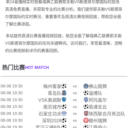
来24直播网实时观看瑞典乙联赛耶夫勒VS斯德哥尔摩国际的现场
高清免费直播，并获取专业的比赛分析。我们提供耶夫勒VS斯德哥
尔摩国际的实时赛况、重要事件及高清比赛视频回放，帮助您全面
了解比赛进程。
本站提供高清比赛直播视频回放，助您全面了解瑞典乙联赛耶夫勒
VS斯德哥尔摩国际的任何关键瞬间。访问我们，享受最清晰、流畅
的比赛视频和详尽的赛事回顾。
热门比赛
HOT MATCH
08-08 19:30
vs
梅州客家
佛山南狮
08-08 19:30
vs
青岛队
淄博队
08-08 19:30
vs
VSK奥胡斯
阿玛盖尔
08-08 19:30
vs
南京城市
南通支云
08-08 19:30
vs
石家庄功夫
陕西联合月亮泊队
08-08 19:30
vs
深圳2028
赣州瑞狮
08-08 19:30
vs
武汉三镇B队
江西庐山