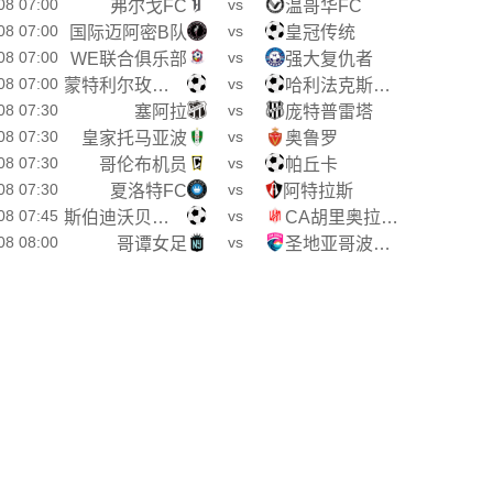
08 07:00
vs
弗尔戈FC
温哥华FC
08 07:00
vs
国际迈阿密B队
皇冠传统
08 07:00
vs
WE联合俱乐部
强大复仇者
08 07:00
vs
蒙特利尔玫瑰女足
哈利法克斯女足
08 07:30
vs
塞阿拉
庞特普雷塔
08 07:30
vs
皇家托马亚波
奥鲁罗
08 07:30
vs
哥伦布机员
帕丘卡
08 07:30
vs
夏洛特FC
阿特拉斯
08 07:45
vs
斯伯迪沃贝尔格拉诺
CA胡里奥拉斐拉
08 08:00
vs
哥谭女足
圣地亚哥波浪女足