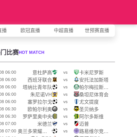
直播
欧冠直播
中超直播
世预赛直播
热门比赛
HOT MATCH
08 06:00
vs
意杜萨高
卡米尼罗斯
08 06:00
vs
西班牙联合
安托法加斯塔
08 06:00
vs
塔纳比青年队
帕尔梅拉斯青年队
08 06:00
vs
朱尼诺VH
桑坦尼体育会
08 06:00
vs
塞罗拉尔戈
尤文提度
08 06:30
vs
欧帕尔利奥
圣贝纳多
08 06:30
vs
罗萨里奥中央
阿尔多斯维
08 07:00
vs
米德兰
迈普
08 07:00
vs
奥兰多荣耀女足
路易维尔竞赛女足