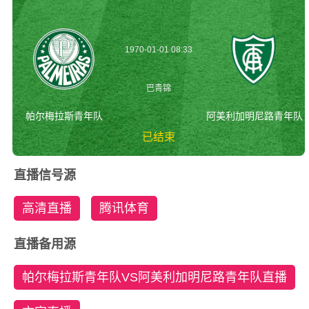
1970-01-01 08:33
巴青锦
帕尔梅拉斯青年队
阿美利加明尼路青年队
已结束
帕尔梅拉斯青年队vs
直播信号源
阿美利加明尼路青年
队 巴青锦
高清直播
腾讯体育
直播备用源
帕尔梅拉斯青年队VS阿美利加明尼路青年队直播