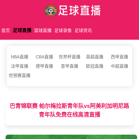
足球直播
首页
篮球直播
足球录像
足球资讯
NBA直播
CBA直播
世界杯直播
英超直播
西甲直播
法甲直播
德甲直播
意甲直播
欧冠直播
中超直播
世预赛直播
巴青锦联赛 帕尔梅拉斯青年队vs阿美利加明尼路
青年队免费在线高清直播