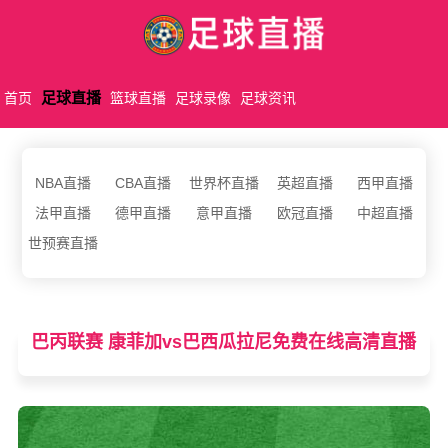
足球直播
首页
篮球直播
足球录像
足球资讯
NBA直播
CBA直播
世界杯直播
英超直播
西甲直播
法甲直播
德甲直播
意甲直播
欧冠直播
中超直播
世预赛直播
巴丙联赛 康菲加vs巴西瓜拉尼免费在线高清直播