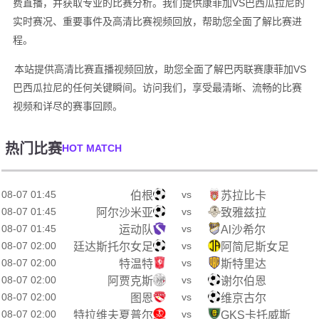
费直播，并获取专业的比赛分析。我们提供康菲加VS巴西瓜拉尼的
实时赛况、重要事件及高清比赛视频回放，帮助您全面了解比赛进
程。
本站提供高清比赛直播视频回放，助您全面了解巴丙联赛康菲加VS
巴西瓜拉尼的任何关键瞬间。访问我们，享受最清晰、流畅的比赛
视频和详尽的赛事回顾。
热门比赛
HOT MATCH
08-07 01:45
vs
伯根
苏拉比卡
08-07 01:45
vs
阿尔沙米亚
致雅兹拉
08-07 01:45
vs
运动队
Al沙希尔
08-07 02:00
vs
廷达斯托尔女足
阿简尼斯女足
08-07 02:00
vs
特温特
斯特里达
08-07 02:00
vs
阿贾克斯
谢尔伯恩
08-07 02:00
vs
图恩
维京古尔
08-07 02:00
vs
特拉维夫夏普尔
GKS卡托威斯